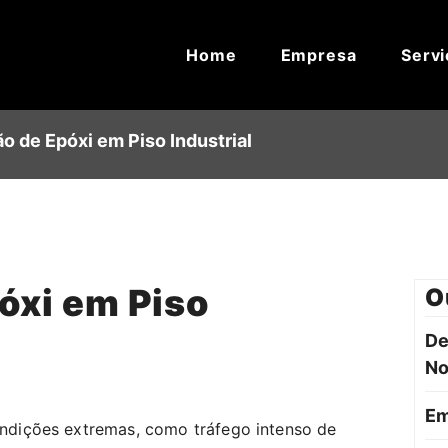
Home
Empresa
Servi
o de Epóxi em Piso Industrial
óxi em Piso
O
De
N
Em
condições extremas, como tráfego intenso de