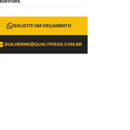
dustriais
SOLICITE UM ORÇAMENTO
GUILHERME@QUALYPISOS.COM.BR