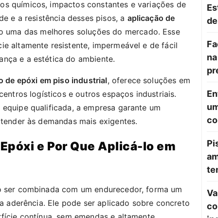
os químicos, impactos constantes e variações de
Es
de e a resistência desses pisos, a
aplicação de
de
o uma das melhores soluções do mercado. Esse
Fa
e altamente resistente, impermeável e de fácil
na
nça e a estética do ambiente.
pr
o de epóxi em piso industrial
, oferece soluções em
En
centros logísticos e outros espaços industriais.
um
 equipe qualificada, a empresa garante um
co
 atender às demandas mais exigentes.
Pi
Epóxi e Por Que Aplicá-lo em
am
te
ao ser combinada com um endurecedor, forma um
Va
lta aderência. Ele pode ser aplicado sobre concreto
co
rfície contínua, sem emendas e altamente