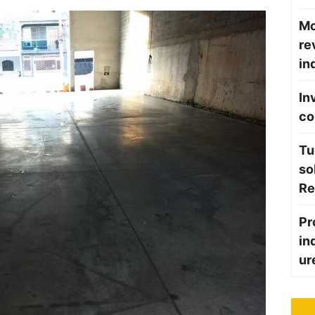
Mo
re
in
In
co
Tu
so
Re
Pr
in
ur