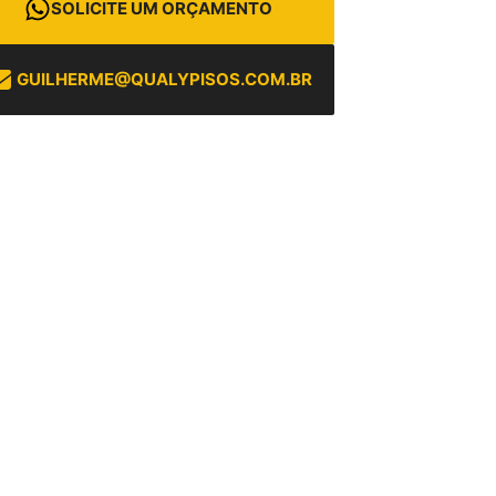
SOLICITE UM ORÇAMENTO
GUILHERME@QUALYPISOS.COM.BR