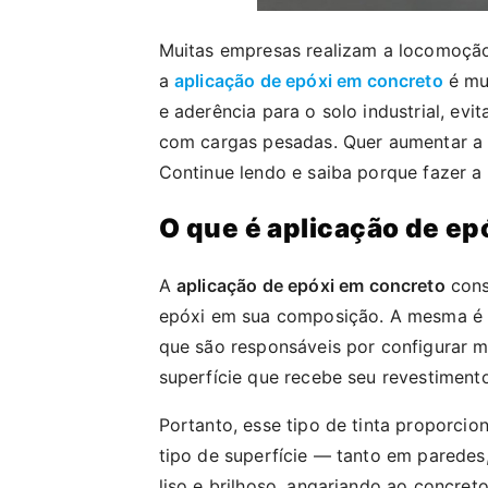
Muitas empresas realizam a locomoção 
a
aplicação de epóxi em concreto
é mui
e aderência para o solo industrial, e
com cargas pesadas. Quer aumentar a 
Continue lendo e saiba porque fazer a
O que é aplicação de ep
A
aplicação de epóxi em concreto
consi
epóxi em sua composição. A mesma é 
que são responsáveis por configurar m
superfície que recebe seu revestimento
Portanto, esse tipo de tinta proporci
tipo de superfície — tanto em parede
liso e brilhoso, angariando ao concret