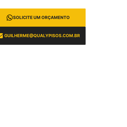
SOLICITE UM ORÇAMENTO
GUILHERME@QUALYPISOS.COM.BR