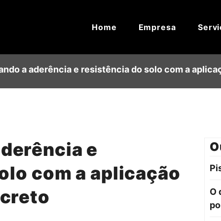
Home
Empresa
Servi
ndo a aderência e resistência do solo com a aplica
derência e
O
solo com a aplicação
Pi
ncreto
O 
po