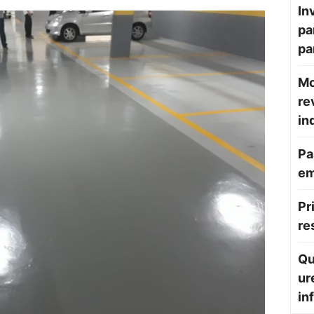
In
pa
pa
Mo
re
in
Pa
em
Pr
re
Qu
ur
in