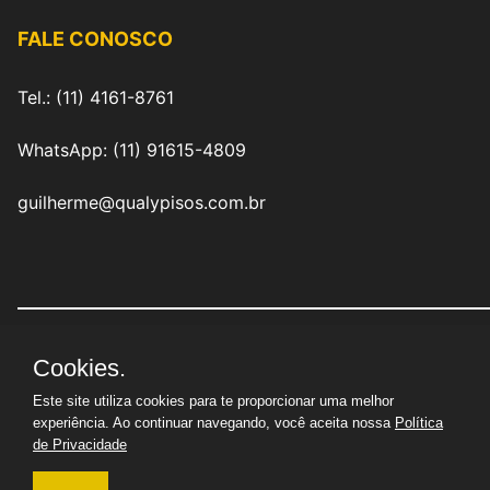
FALE CONOSCO
Tel.: (11) 4161-8761
WhatsApp: (11) 91615-4809
guilherme@qualypisos.com.br
Cookies.
QualyPisos Revestimentos Industriais Eireli
|
CNPJ:
29.714.510/0001-02 | © Todos os direitos reservados
Este site utiliza cookies para te proporcionar uma melhor
experiência. Ao continuar navegando, você aceita nossa
Política
de Privacidade