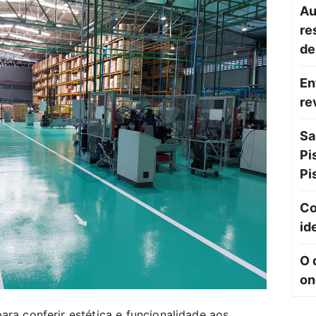
Au
re
de
En
re
Sa
Pi
Pi
Co
id
O 
on
ara conferir estética e funcionalidade aos