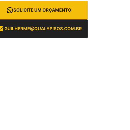
SOLICITE UM ORÇAMENTO
GUILHERME@QUALYPISOS.COM.BR