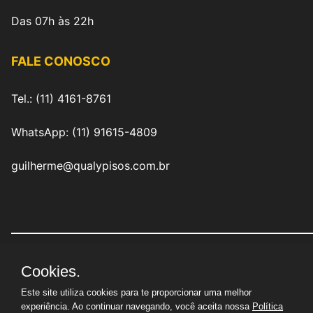
Das 07h às 22h
FALE CONOSCO
Tel.: (11) 4161-8761
WhatsApp: (11) 91615-4809
guilherme@qualypisos.com.br
Cookies.
QualyPisos Revestimentos Industriais Eireli
|
CNPJ:
29.714.510/0001-02 | © Todos os direitos reservados
Este site utiliza cookies para te proporcionar uma melhor
experiência. Ao continuar navegando, você aceita nossa
Política