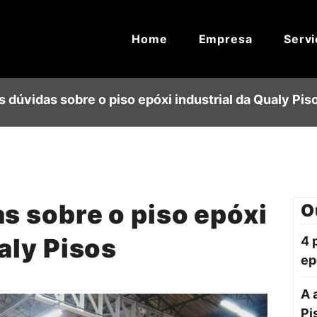
Home
Empresa
Servi
s dúvidas sobre o piso epóxi industrial da Qualy Pis
s sobre o piso epóxi
O
aly Pisos
4 
ep
A 
Pi