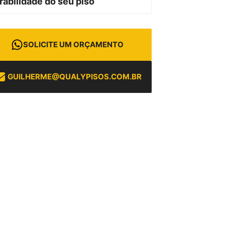
rabilidade do seu piso
SOLICITE UM ORÇAMENTO
GUILHERME@QUALYPISOS.COM.BR