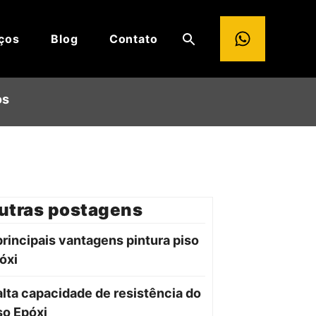
ços
Blog
Contato
os
utras postagens
principais vantagens pintura piso
óxi
alta capacidade de resistência do
so Epóxi