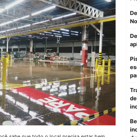
De
No
De
ap
Pi
es
pa
Tr
de
in
Be
in
 você sabe que todo o local precisa estar bem