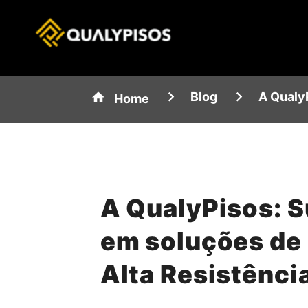
Blog
A QualyP
Home
A QualyPisos: S
em soluções de 
Alta Resistênci