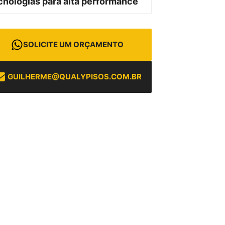
cnologias para alta performance
SOLICITE UM ORÇAMENTO
GUILHERME@QUALYPISOS.COM.BR