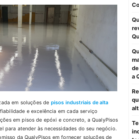
Co
Qu
re
Qu
Qu
ma
de
a 
Re
qu
izada em soluções de
pisos industriais de alta
al
fiabilidade e excelência em cada serviço
ões em pisos de epóxi e concreto, a QualyPisos
Te
el para atender às necessidades do seu negócio.
in
omisso da QualyPisos em fornecer soluções de