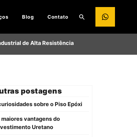
ços
Blog
Contato
dustrial de Alta Resistência
utras postagens
curiosidades sobre o Piso Epóxi
 maiores vantagens do
vestimento Uretano