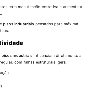
stos com manutenção corretiva e aumente a
s.
de
pisos industriais
pensados para máxima
icos.
tividade
s
pisos industriais
influenciam diretamente a
egular, com falhas estruturais, gera:
tação
os