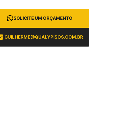
SOLICITE UM ORÇAMENTO
GUILHERME@QUALYPISOS.COM.BR