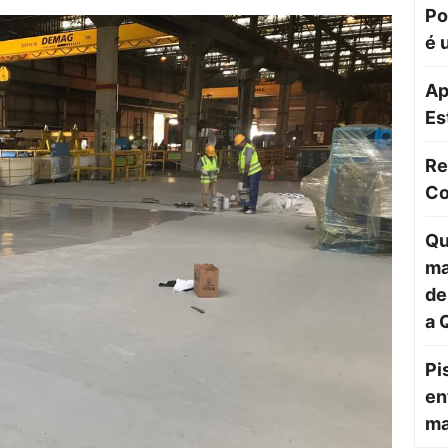
Po
é 
Ap
Es
Re
Co
Qu
ma
de
a 
Pi
en
ma