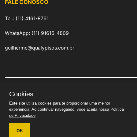
FALE CONOSCO
Tel.: (11) 4161-8761
WhatsApp: (11) 91615-4809
guilherme@qualypisos.com.br
Cookies.
QualyPisos Revestimentos Industriais Eireli
|
CNPJ:
29.714.510/0001-02 | © Todos os direitos reservados
Este site utiliza cookies para te proporcionar uma melhor
experiência. Ao continuar navegando, você aceita nossa
Política
de Privacidade
OK